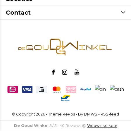
Contact
© Copyright
2026
- Theme RePos - By
DMWS
-
RSS-feed
De Goud Winkel
5
/
5
-
40
Reviews @
Webwinkelkeur