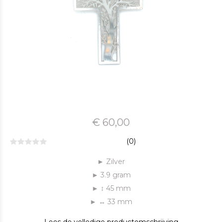
€ 60,00
(0)
► Zilver
► 3.9 gram
► ↕ 45 mm
► ↔ 33 mm