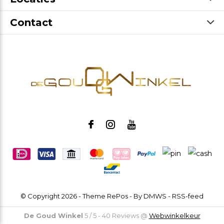
Contact
© Copyright
2026
- Theme RePos - By
DMWS
-
RSS-feed
De Goud Winkel
5
/
5
-
40
Reviews @
Webwinkelkeur