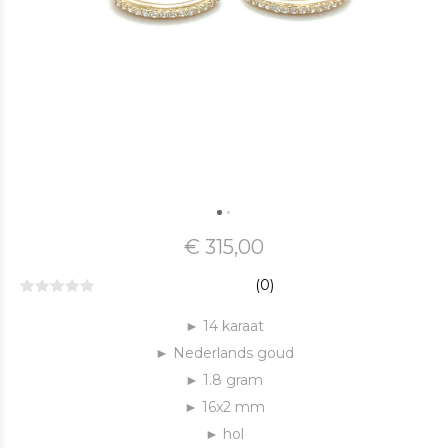
€ 315,00
(0)
► 14 karaat
► Nederlands goud
► 1.8 gram
► 16x2 mm
► hol