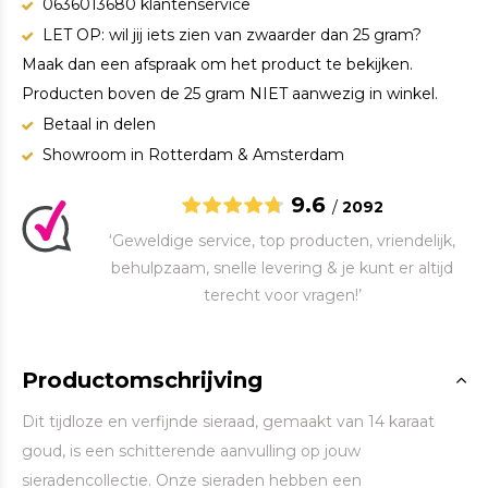
0636013680 klantenservice
LET OP: wil jij iets zien van zwaarder dan 25 gram?
Maak dan een afspraak om het product te bekijken.
Producten boven de 25 gram NIET aanwezig in winkel.
Betaal in delen
Showroom in Rotterdam & Amsterdam
9.6
/
2092
‘Geweldige service, top producten, vriendelijk,
behulpzaam, snelle levering & je kunt er altijd
terecht voor vragen!’
Productomschrijving
Dit tijdloze en verfijnde sieraad, gemaakt van 14 karaat
goud, is een schitterende aanvulling op jouw
sieradencollectie. Onze sieraden hebben een