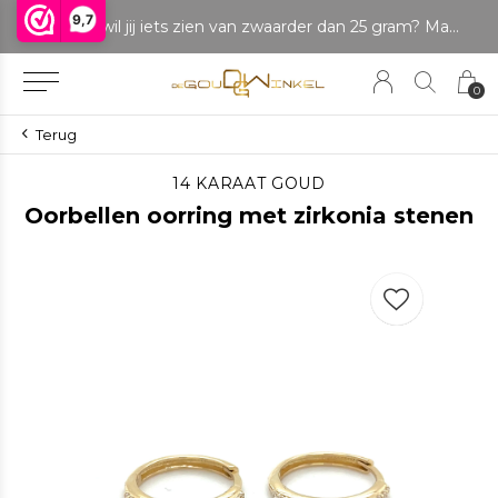
9,7
LET OP: wil jij iets zien van zwaarder dan 25 gram? Maak dan een afspraak om het product te bekijken. Producten boven de 25 gram NIET aanwezig in winkel.
0
Terug
14 KARAAT GOUD
Oorbellen oorring met zirkonia stenen