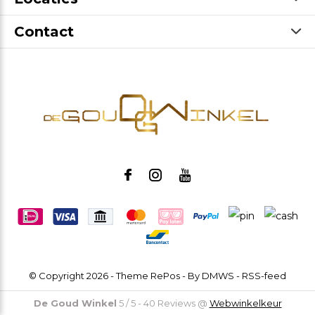
Contact
© Copyright
2026
- Theme RePos - By
DMWS
-
RSS-feed
De Goud Winkel
5
/
5
-
40
Reviews @
Webwinkelkeur