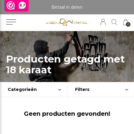
9,7
praak om het product te bekijken. Producten boven de 25 gram NIET aanwezig in winkel.
Betaal in delen
0
Producten getagd met
18 karaat
Categorieën
Filters
Geen producten gevonden!