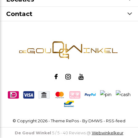
Contact
© Copyright
2026
- Theme RePos - By
DMWS
-
RSS-feed
De Goud Winkel
5
/
5
-
40
Reviews @
Webwinkelkeur