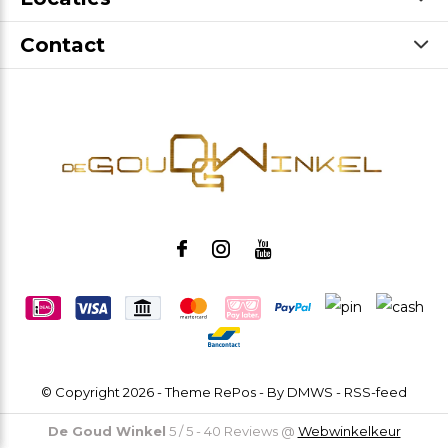
Contact
© Copyright
2026
- Theme RePos - By
DMWS
-
RSS-feed
De Goud Winkel
5
/
5
-
40
Reviews @
Webwinkelkeur