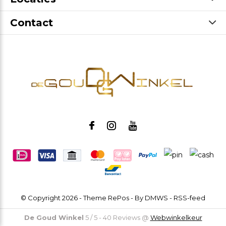
Contact
© Copyright
2026
- Theme RePos - By
DMWS
-
RSS-feed
De Goud Winkel
5
/
5
-
40
Reviews @
Webwinkelkeur