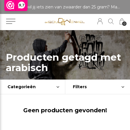
9,7
LET OP: wil jij iets zien van zwaarder dan 25 gram? Maak dan een afspraak om het product te bekijken. Producten boven de 25 gram NIET aanwezig in winkel.
0
Producten getagd met
arabisch
Categorieën
Filters
Geen producten gevonden!