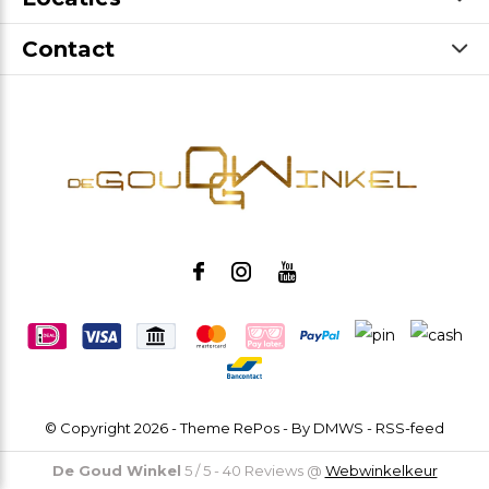
Contact
© Copyright
2026
- Theme RePos - By
DMWS
-
RSS-feed
De Goud Winkel
5
/
5
-
40
Reviews @
Webwinkelkeur