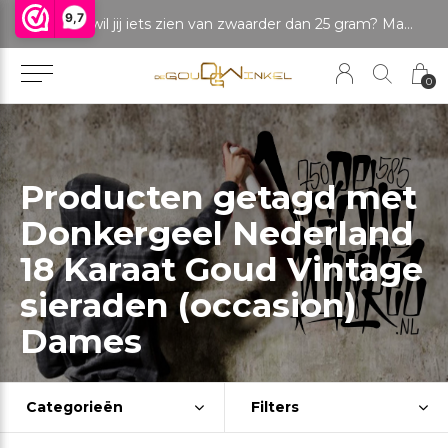
9,7
LET OP: wil jij iets zien van zwaarder dan 25 gram? Maak dan een afspraak om het product te bekijken. Producten boven de 25 gram NIET aanwezig in winkel.
Betaal in delen
0
Producten getagd met
Donkergeel Nederland
18 Karaat Goud Vintage
sieraden (occasion)
Dames
Categorieën
Filters