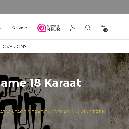
s
Service
0
OVER ONS
ame 18 Karaat
T VINTAGE SIERADEN (OCCASION) KINDEREN