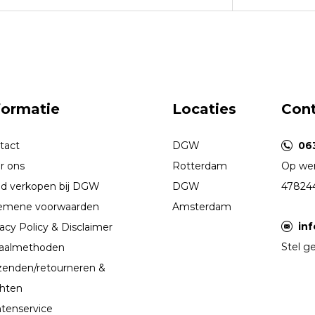
formatie
Locaties
Con
tact
DGW
06
r ons
Rotterdam
Op wer
d verkopen bij DGW
DGW
47824
emene voorwaarden
Amsterdam
in
acy Policy & Disclaimer
Stel ge
aalmethoden
zenden/retourneren &
chten
ntenservice