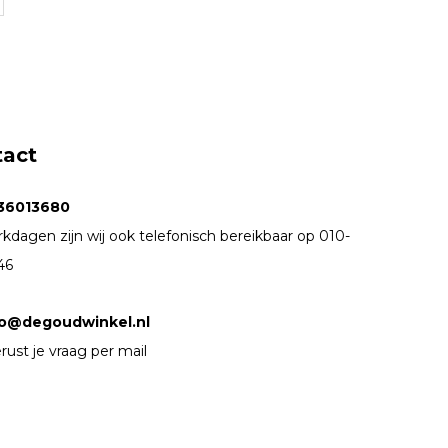
tact
36013680
kdagen zijn wij ook telefonisch bereikbaar op 010-
46
fo@degoudwinkel.nl
rust je vraag per mail