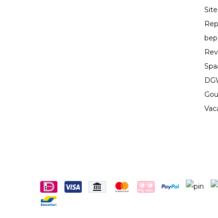
Sit
Rep
bep
Rev
Spa
DGW
Gou
Vac