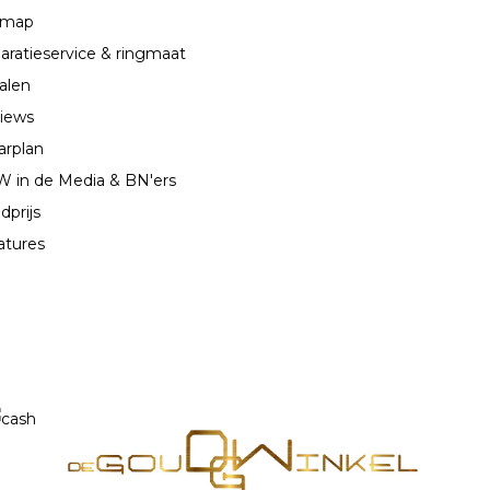
emap
aratieservice & ringmaat
alen
iews
arplan
 in de Media & BN'ers
dprijs
atures