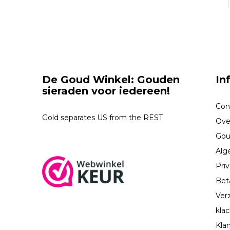
De Goud Winkel: Gouden
In
sieraden voor iedereen!
Con
Gold separates US from the REST
Ove
Gou
Alg
Priv
Bet
Ver
kla
Kla