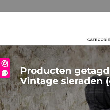
LET OP: wil jij iets zien van zwaarder dan 25 gram? Maak dan een afspraak om het product te bekijken. Producten boven de 25 gram NIET aanwezig in winkel.
CATEGORI
Producten getagd
9,7
Vintage sieraden 