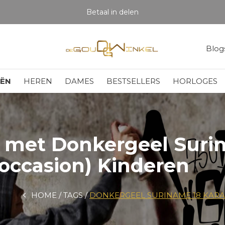
Betaal in delen
Blog
EËN
HEREN
DAMES
BESTSELLERS
HORLOGES
 met Donkergeel Surin
(occasion) Kinderen
HOME
TAGS
DONKERGEEL SURINAME 18 KARAA