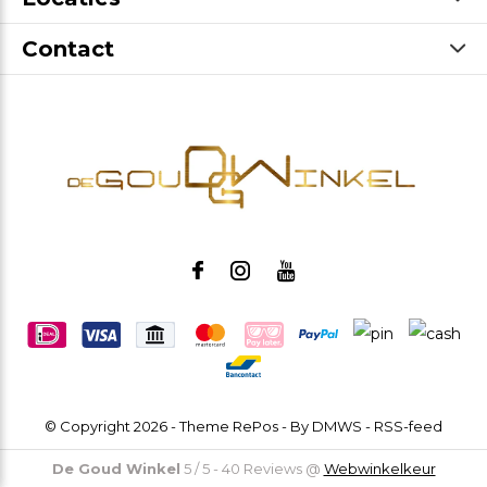
Contact
© Copyright
2026
- Theme RePos - By
DMWS
-
RSS-feed
De Goud Winkel
5
/
5
-
40
Reviews @
Webwinkelkeur