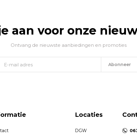
je aan voor onze nieuw
Ontvang de nieuwste aanbiedingen en promoties
Abonneer
formatie
Locaties
Con
tact
DGW
06