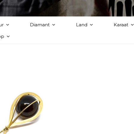
ur
Diamant
Land
Karaat
op