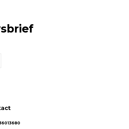
sbrief
tact
36013680