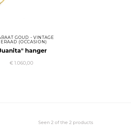
ARAAT GOUD - VINTAGE
IERAAD (OCCASION)
Juanita" hanger
€ 1.060,00
Seen 2 of the 2 products