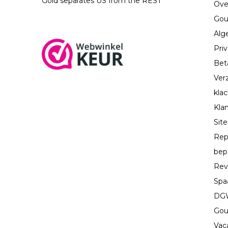
Gold separates US from the REST
Ove
Gou
Alg
Priv
Bet
Ver
kla
Kla
Sit
Rep
bep
Rev
Spa
DGW
Gou
Vac