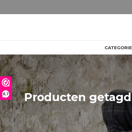
LET OP: wil jij iets zien van zwaarder dan 25 gram? Maak dan een afspraak om het product te bekijken. Producten boven de 25 gram NIET aanwezig in winkel.
CATEGORI
Producten getagd
9,7