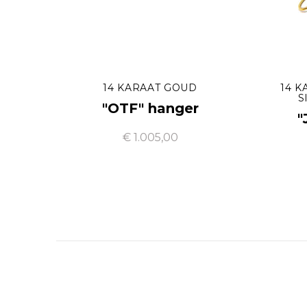
14 KARAAT GOUD
14 K
S
"OTF" hanger
"
€ 1.005,00