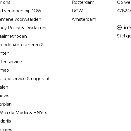
r ons
Rotterdam
Op wer
d verkopen bij DGW
DGW
47824
emene voorwaarden
Amsterdam
in
acy Policy & Disclaimer
Stel ge
aalmethoden
zenden/retourneren &
chten
ntenservice
emap
aratieservice & ringmaat
alen
iews
arplan
 in de Media & BN'ers
dprijs
atures