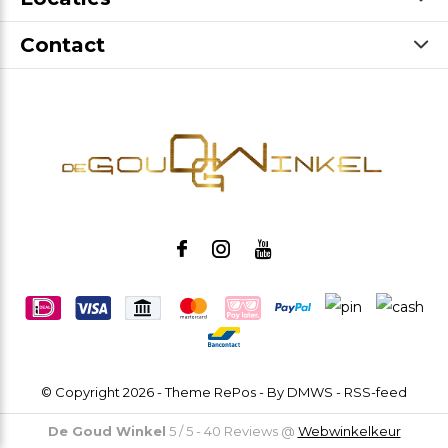
Contact
© Copyright
2026
- Theme RePos - By
DMWS
-
RSS-feed
De Goud Winkel
5
/
5
-
40
Reviews @
Webwinkelkeur