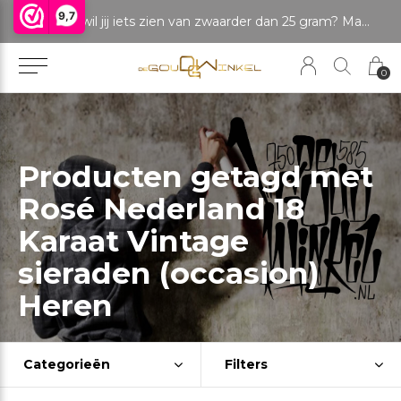
9,7
LET OP: wil jij iets zien van zwaarder dan 25 gram? Maak dan een afspraak om het product te bekijken. Producten boven de 25 gram NIET aanwezig in winkel.
0
Producten getagd met
Rosé Nederland 18
Karaat Vintage
sieraden (occasion)
Heren
Categorieën
Filters