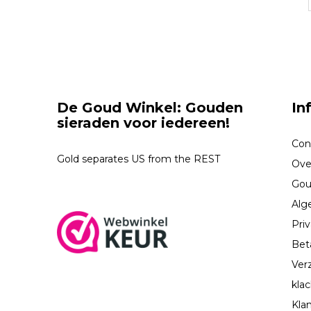
De Goud Winkel: Gouden
In
sieraden voor iedereen!
Con
Gold separates US from the REST
Ove
Gou
Alg
Priv
Bet
Ver
kla
Kla