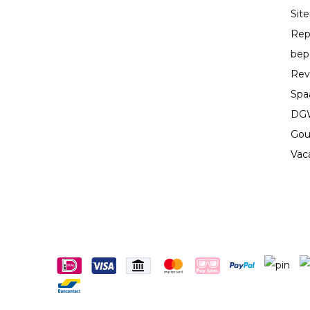
Sit
Rep
bep
Rev
Spa
DGW
Gou
Vac