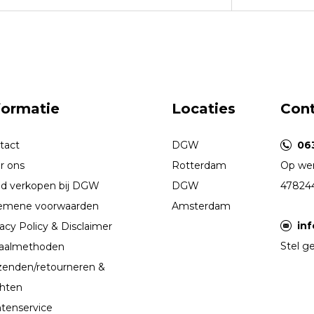
formatie
Locaties
Con
tact
DGW
06
r ons
Rotterdam
Op wer
d verkopen bij DGW
DGW
47824
emene voorwaarden
Amsterdam
in
acy Policy & Disclaimer
Stel ge
aalmethoden
zenden/retourneren &
chten
ntenservice