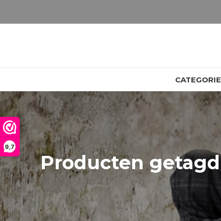
LET OP: wil jij iets zien van zwaarder dan 25 gram? Maak dan een afspraak om het product te bekijken. Producten boven de 25 gram NIET aanwezig in winkel.
CATEGORI
9,7
Producten getagd