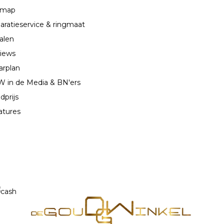
emap
aratieservice & ringmaat
alen
iews
arplan
 in de Media & BN'ers
dprijs
atures