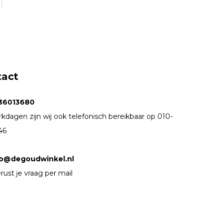
tact
36013680
kdagen zijn wij ook telefonisch bereikbaar op 010-
46
fo@degoudwinkel.nl
rust je vraag per mail