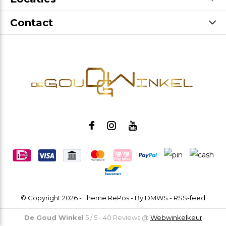
Contact
© Copyright
2026
- Theme RePos - By
DMWS
-
RSS-feed
De Goud Winkel
5
/
5
-
40
Reviews @
Webwinkelkeur