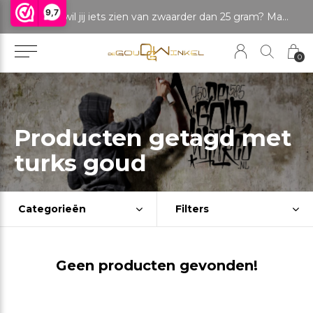
9,7
LET OP: wil jij iets zien van zwaarder dan 25 gram? Maak dan een afspraak om het product te bekijken. Producten boven de 25 gram NIET aanwezig in winkel.
0
Producten getagd met
turks goud
Categorieën
Filters
Geen producten gevonden!