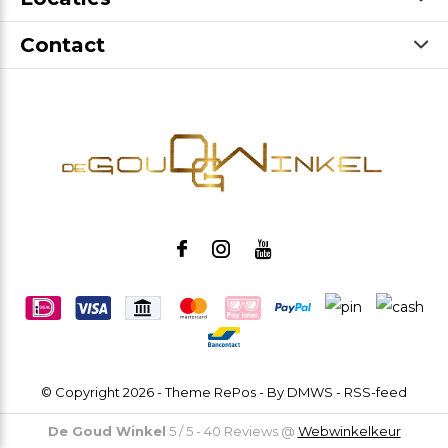
Contact
© Copyright
2026
- Theme RePos - By
DMWS
-
RSS-feed
De Goud Winkel
5
/
5
-
40
Reviews @
Webwinkelkeur