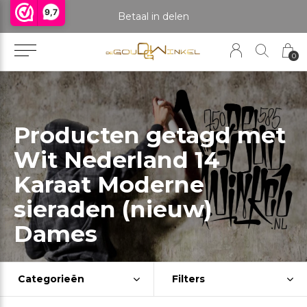
9,7
praak om het product te bekijken. Producten boven de 25 gram NIET aanwezig in winkel.
Betaal in delen
0
Producten getagd met
Wit Nederland 14
Karaat Moderne
sieraden (nieuw)
Dames
Categorieën
Filters