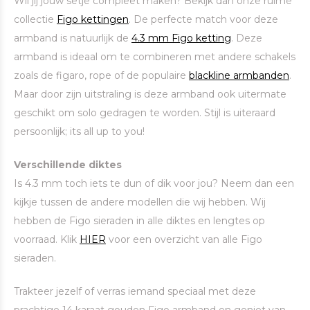
Wil jij jouw setje compleet maken? Bekijk dan onze ruime
collectie
Figo kettingen
. De perfecte match voor deze
armband is natuurlijk de
4.3 mm Figo ketting
. Deze
armband is ideaal om te combineren met andere schakels
zoals de figaro, rope of de populaire
blackline armbanden
.
Maar door zijn uitstraling is deze armband ook uitermate
geschikt om solo gedragen te worden. Stijl is uiteraard
persoonlijk; its all up to you!
Verschillende diktes
Is 4.3 mm toch iets te dun of dik voor jou? Neem dan een
kijkje tussen de andere modellen die wij hebben. Wij
hebben de Figo sieraden in alle diktes en lengtes op
voorraad. Klik
HIER
voor een overzicht van alle Figo
sieraden.
Trakteer jezelf of verras iemand speciaal met deze