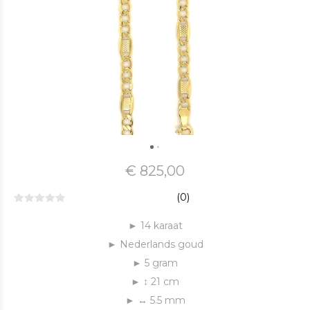
€ 825,00
(0)
► 14 karaat
► Nederlands goud
► 5 gram
► ↕ 21 cm
► ↔ 5.5 mm