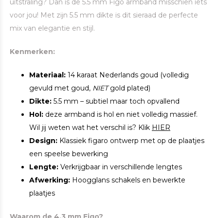
uitstraling? Dan is de 5.5 mm Figo armband misschien iets
voor jou! Met zijn 5.5 mm dikte is dit sieraad de perfecte
mix van elegantie en stijl.
Kenmerken:
Materiaal:
14 karaat Nederlands goud (volledig
gevuld met goud,
NIET
gold plated)
Dikte:
5.5 mm – subtiel maar toch opvallend
Hol:
deze armband is hol en niet volledig massief.
Wil jij weten wat het verschil is? Klik
HIER
Design:
Klassiek figaro ontwerp met op de plaatjes
een speelse bewerking
Lengte:
Verkrijgbaar in verschillende lengtes
Afwerking:
Hoogglans schakels en bewerkte
plaatjes
Waarom de 4.3 mm Figo?